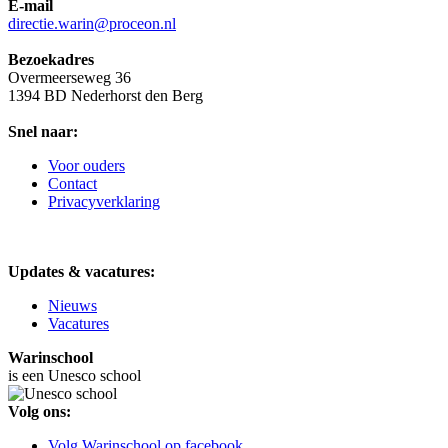
E-mail
directie.warin@proceon.nl
Bezoekadres
Overmeerseweg 36
1394 BD Nederhorst den Berg
Snel naar:
Voor ouders
Contact
Privacyverklaring
Updates & vacatures:
Nieuws
Vacatures
Warinschool
is een Unesco school
Volg ons:
Volg Warinschool op facebook